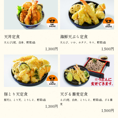
天丼定食
海鮮天ぷら定食
大えび2尾、白身、野菜3品
大えび、いか、ホタテ、キス、野菜3品
1,300円
1,500円
豚とり天定食
天ざる蕎麦定食
豚天2、とり天、とりしそ、野菜3品
えび2尾、白身、とりしそ、野菜3品、ざる蕎
麦
1,300円
1,500円