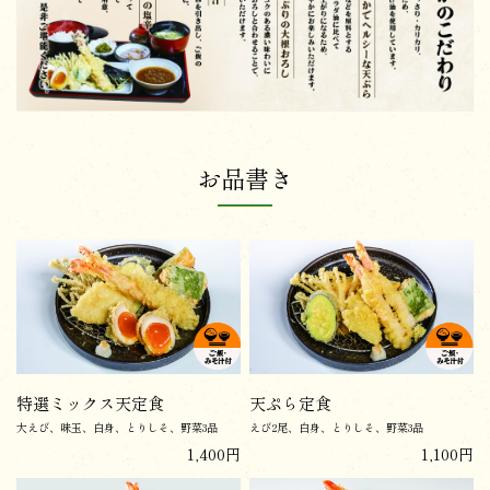
お品書き
特選ミックス天定食
天ぷら定食
大えび、味玉、白身、とりしそ、野菜3品
えび2尾、白身、とりしそ、野菜3品
1,400円
1,100円